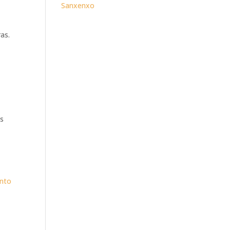
Sanxenxo
as.
os
nto