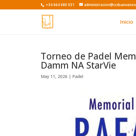
Skip
+34 664 680 031
administracion@ccdsanxenx
to
content
Inicio
Torneo de Padel Memor
Damm NA StarVie
May 11, 2026
|
Padel