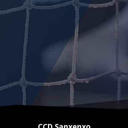
CCD Sanxenxo