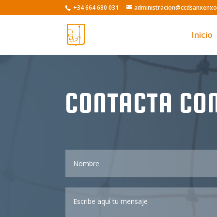
Skip
+34 664 680 031
administracion@ccdsanxenx
to
content
Inicio
CONTACTA CO
Nombre
Escribe
aquí
tu
mensaje