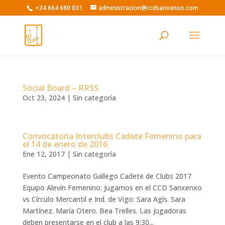
Skip
+34 664 680 031
administracion@ccdsanxenxo.com
to
content
Social Board – RRSS
Oct 23, 2024
|
Sin categoría
Convocatoria Interclubs Cadete Femenino para
el 14 de enero de 2016
Ene 12, 2017
|
Sin categoría
Evento Campeonato Gallego Cadete de Clubs 2017
Equipo Alevín Femenino: Jugamos en el CCD Sanxenxo
vs Círculo Mercantil e Ind. de Vigo: Sara Agís. Sara
Martínez. María Otero. Bea Trelles. Las jugadoras
deben presentarse en el club a las 9:30...